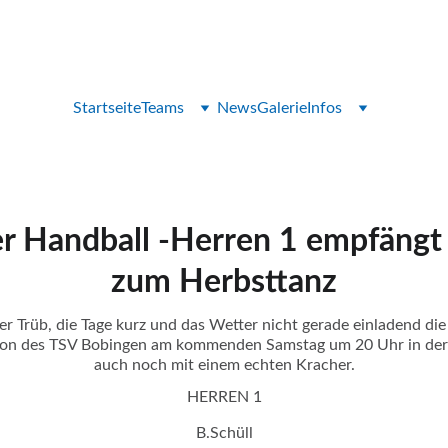
Feel it - Touch it - Play it
Startseite
Teams
News
Galerie
Infos
er Handball -Herren 1 empfängt
zum Herbsttanz
 Trüb, die Tage kurz und das Wetter nicht gerade einladend di
ison des TSV Bobingen am kommenden Samstag um 20 Uhr in der H
auch noch mit einem echten Kracher.
HERREN 1
B.Schüll