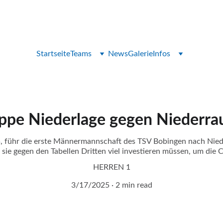
Feel it - Touch it - Play it
Startseite
Teams
News
Galerie
Infos
ppe Niederlage gegen Niederra
 führ die erste Männermannschaft des TSV Bobingen nach Nied
 sie gegen den Tabellen Dritten viel investieren müssen, um di
HERREN 1
3/17/2025
2 min read